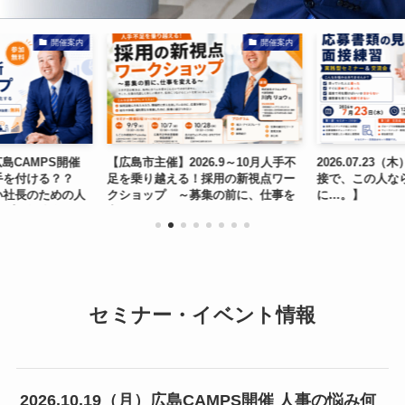
開催案内
開催案内
）広島CAMPS開催
【広島市主催】2026.9～10月人手不
2026.07.23
手を付ける？？
足を乗り越える！採用の新視点ワー
接で、この人な
い社長のための人
クショップ ～募集の前に、仕事を
に…。】
ップ』勉強会
変える～
セミナー・イベント情報
2026.10.19（月）広島CAMPS開催 人事の悩み何